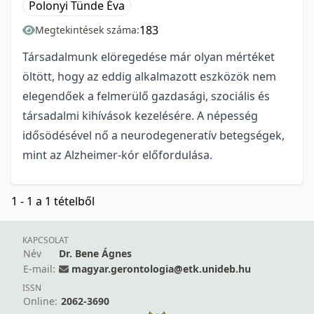
Polonyi Tünde Éva
183
Megtekintések száma:
Társadalmunk elöregedése már olyan mértéket
öltött, hogy az eddig alkalmazott eszközök nem
elegendőek a felmerülő gazdasági, szociális és
társadalmi kihívások kezelésére. A népesség
idősödésével nő a neurodegeneratív betegségek,
mint az Alzheimer-kór előfordulása.
1 - 1 a 1 tételből
KAPCSOLAT
Név
Dr. Bene Ágnes
E-mail:
magyar.gerontologia@etk.unideb.hu
ISSN
Online:
2062-3690