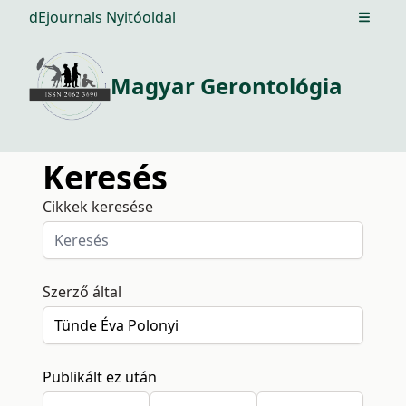
dEjournals Nyitóoldal
Open m
Magyar Gerontológia
Keresés
Cikkek keresése
Szerző által
Publikált ez után