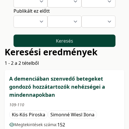
Publikált ez előtt
Keresés
Keresési eredmények
1 - 2 a 2 tételből
A demenciában szenvedő betegeket
gondozó hozzátartozók nehézségei a
mindennapokban
109-110
Kis-Kós Piroska
Simonné Wiesl Ilona
152
Megtekintések száma: