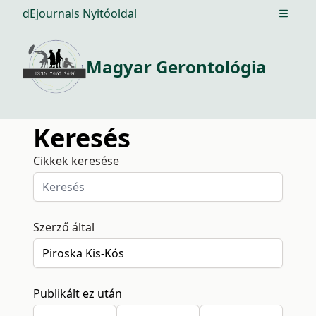
dEjournals Nyitóoldal
Open m
Magyar Gerontológia
Keresés
Cikkek keresése
Szerző által
Publikált ez után