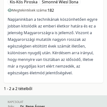
Kis-Kós Piroska
Simonné Wiesl Ilona
182
Megtekintések száma:
Napjaninkban a technikának köszönhetően egyre
jobban kitolódik az emberi életkor határa és ez a
jelenség Magyarországra is jellemző. Viszont a
Magyarországi mutatók nagyon rosszak az
egészségben eltöltött évek számát illetően,
különösen nyugdíj után. Kérdésem arra irányul,
hogy mennyire van tisztában az idősödő, illetve
már a nyugdíjas kort elért nemzedék, az
egészséges életmód jelentőségével.
1 - 2 a 2 tételből
KAPCSOLAT
Név
Dr. Bene Ágnes