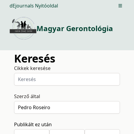
dEjournals Nyitóoldal
Open m
Magyar Gerontológia
Keresés
Cikkek keresése
Szerző által
Publikált ez után