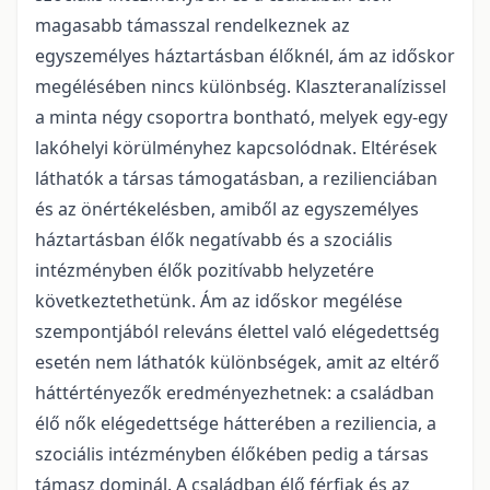
magasabb támasszal rendelkeznek az
egyszemélyes háztartásban élőknél, ám az időskor
megélésében nincs különbség. Klaszteranalízissel
a minta négy csoportra bontható, melyek egy-egy
lakóhelyi körülményhez kapcsolódnak. Eltérések
láthatók a társas támogatásban, a rezilienciában
és az önértékelésben, amiből az egyszemélyes
háztartásban élők negatívabb és a szociális
intézményben élők pozitívabb helyzetére
következtethetünk. Ám az időskor megélése
szempontjából releváns élettel való elégedettség
esetén nem láthatók különbségek, amit az eltérő
háttértényezők eredményezhetnek: a családban
élő nők elégedettsége hátterében a reziliencia, a
szociális intézményben élőkében pedig a társas
támasz dominál. A családban élő férfiak és az