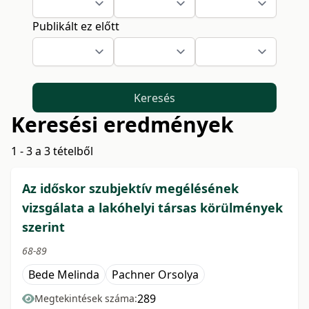
Publikált ez előtt
Keresés
Keresési eredmények
1 - 3 a 3 tételből
Az időskor szubjektív megélésének
vizsgálata a lakóhelyi társas körülmények
szerint
68-89
Bede Melinda
Pachner Orsolya
289
Megtekintések száma: