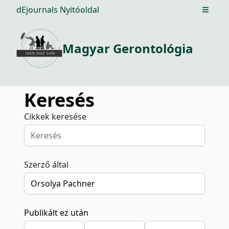
dEjournals Nyitóoldal
Open m
Magyar Gerontológia
Keresés
Cikkek keresése
Szerző által
Publikált ez után