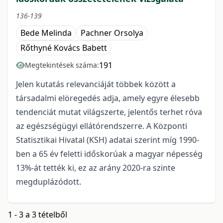
136-139
Bede Melinda
Pachner Orsolya
Rőthyné Kovács Babett
191
Megtekintések száma:
Jelen kutatás relevanciáját többek között a
társadalmi elöregedés adja, amely egyre élesebb
tendenciát mutat világszerte, jelentős terhet róva
az egészségügyi ellátórendszerre. A Központi
Statisztikai Hivatal (KSH) adatai szerint míg 1990-
ben a 65 év feletti időskorúak a magyar népesség
13%-át tették ki, ez az arány 2020-ra szinte
megduplázódott.
1 - 3 a 3 tételből