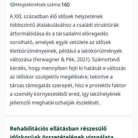
160
Megtekintések száma:
A XXI. században élő idősek helyzetének
többszintű átalakulásához a családi struktúrák
átformálódása és a társadalmi elöregedés
sorolható, amelyek egyik vetülete az idősek
életkörülményeinek, például a lakókörülmények
változása (Ferwagner & Pék, 2021). Számottevő
kérdés, hogy mennyiben fejti ki hatását e változás
az időskor szubjektív megélésére, tekintve a
társas támogatás szerepét, hisz e protektív faktor
a személy környezetéből ered, így lakóhelyének
jellemzői meghatározhatják észlelését.
Rehabilitációs ellátásban részesülő
időskorúak összetételének vizsgálata