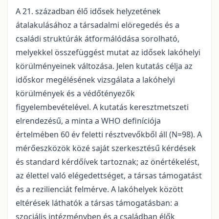
A 21. században élő idősek helyzetének
átalakulásához a társadalmi elöregedés és a
családi struktúrák átformálódása sorolható,
melyekkel összefüggést mutat az idősek lakóhelyi
körülményeinek változása. Jelen kutatás célja az
időskor megélésének vizsgálata a lakóhelyi
körülmények és a védőtényezők
figyelembevételével. A kutatás keresztmetszeti
elrendezésű, a minta a WHO definíciója
értelmében 60 év feletti résztvevőkből áll (N=98). A
mérőeszközök közé saját szerkesztésű kérdések
és standard kérdőívek tartoznak; az önértékelést,
az élettel való elégedettséget, a társas támogatást
és a rezilienciát felmérve. A lakóhelyek között
eltérések láthatók a társas támogatásban: a
szociális intézményben és a családban élők