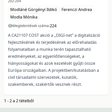
202-204
Modláné Görgényi Ildikó
Ferenczi Andrea
Modla Mónika
224
Megtekintések száma:
A CA21107 COST akció a „DIGI-net” a digitalizáció
fejlesztésének és terjedésének az előrehaladás
folyamataiban a munka terén tapasztalható
eredményeket, az egyenlőtlenségeket, a
hiányosságokat és azok kezelését gyűjti össze
Európa országaiban. A projektben/kutatásban a
civil társadalmi szervezetek, kutatók,
szakemberek, szakértők vesznek részt.
1 - 2 a 2 tételből