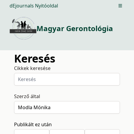
dEjournals Nyitóoldal
Open m
Magyar Gerontológia
Keresés
Cikkek keresése
Szerző által
Publikált ez után