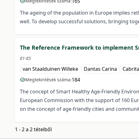
165
Megtekintések száma:
The ageing of the population in Europe implies re
well. To develop successful solutions, bringing toge
The Reference Framework to implement S
81-85
van Staalduinen Willeke
Dantas Carina
Cabrit
184
Megtekintések száma:
The concept of Smart Healthy Age-Friendly Enviro
European Commission with the support of 160 Euro
on the concept of age-friendly cities and communi
1 - 2 a 2 tételből