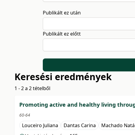
Publikált ez után
Publikált ez előtt
Keresési eredmények
1 - 2 a 2 tételből
Promoting active and healthy living throug
60-64
Louceiro Juliana
Dantas Carina
Machado Natál