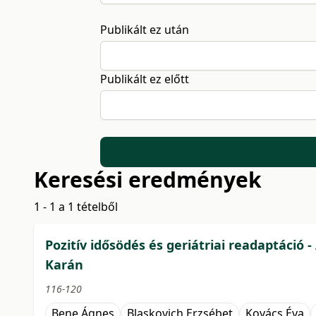
Publikált ez után
Publikált ez előtt
Keresési eredmények
1 - 1 a 1 tételből
Pozitív idősödés és geriátriai readaptáci
Karán
116-120
Bene Ágnes
Blaskovich Erzsébet
Kovács Éva