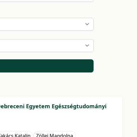
i a Debreceni Egyetem Egészségtudományi
Takács Katalin
Zöllei Magdolna