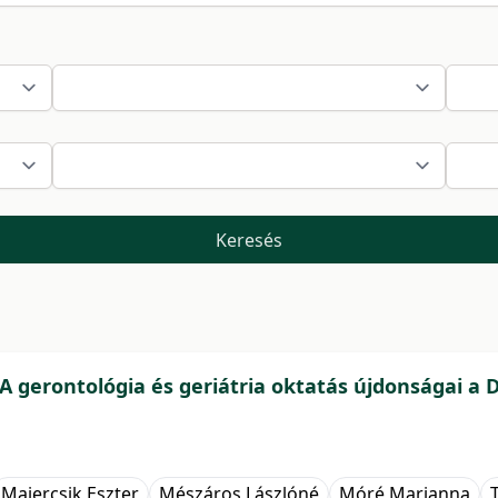
Keresés
ó - A gerontológia és geriátria oktatás újdonsága
Majercsik Eszter
Mészáros Lászlóné
Móré Marianna