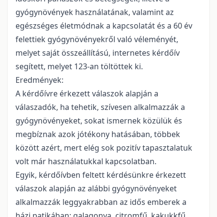
gyógynövények használatának, valamint az
egészséges életmódnak a kapcsolatát és a 60 év
felettiek gyógynövényekről való véleményét,
melyet saját összeállítású, internetes kérdőív
segített, melyet 123-an töltöttek ki.
Eredmények:
A kérdőívre érkezett válaszok alapján a
válaszadók, ha tehetik, szívesen alkalmazzák a
gyógynövényeket, sokat ismernek közülük és
megbíznak azok jótékony hatásában, többek
között azért, mert elég sok pozitív tapasztalatuk
volt már használatukkal kapcsolatban.
Egyik, kérdőívben feltett kérdésünkre érkezett
válaszok alapján az alábbi gyógynövényeket
alkalmazzák leggyakrabban az idős emberek a
házi patikában: galagonya, citromfű, kakukkfű,