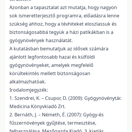
Azonban a tapasztalat azt mutatja, hogy nagyon
sok ismeretterjesztő programra, előadásra lenne
szükség ahhoz, hogy a tévhiteket eloszlassuk és
biztonságosabbá tegyük a házi patikákban is a
gyógynövények használatát.
A kutatásban bemutatjuk az idősek számára
ajánlott legfontosabb hazai és külföldi
gyógynövényeket, amelyek megfelelő
körültekintés mellett biztonságosan
alkalmazhatóak.
Irodalomjegyzék:
1. Szendrei, K. – Csupor, D. (2009): Gyógynövénytár.
Medicina Könyvkiadó Zrt.
2. Bernáth, J. – Németh, É. (2007): Gyógy-és
fűszernövények gyűjtése, termesztése,
felhasználása. Mezőgazda Kiadó, 3. kiadás