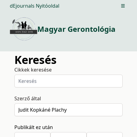
dEjournals Nyitóoldal
Open m
Magyar Gerontológia
Keresés
Cikkek keresése
Szerző által
Publikált ez után