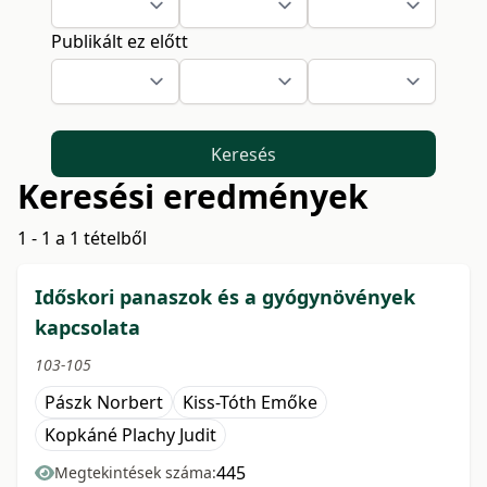
Publikált ez előtt
Keresés
Keresési eredmények
1 - 1 a 1 tételből
Időskori panaszok és a gyógynövények
kapcsolata
103-105
Pászk Norbert
Kiss-Tóth Emőke
Kopkáné Plachy Judit
445
Megtekintések száma: