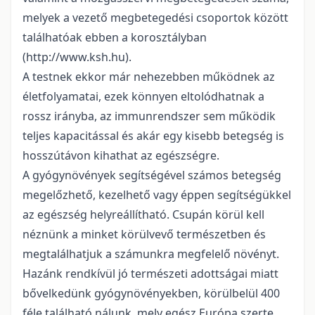
melyek a vezető megbetegedési csoportok között
találhatóak ebben a korosztályban
(http://www.ksh.hu).
A testnek ekkor már nehezebben működnek az
életfolyamatai, ezek könnyen eltolódhatnak a
rossz irányba, az immunrendszer sem működik
teljes kapacitással és akár egy kisebb betegség is
hosszútávon kihathat az egészségre.
A gyógynövények segítségével számos betegség
megelőzhető, kezelhető vagy éppen segítségükkel
az egészség helyreállítható. Csupán körül kell
néznünk a minket körülvevő természetben és
megtalálhatjuk a számunkra megfelelő növényt.
Hazánk rendkívül jó természeti adottságai miatt
bővelkedünk gyógynövényekben, körülbelül 400
féle található nálunk, mely egész Európa szerte