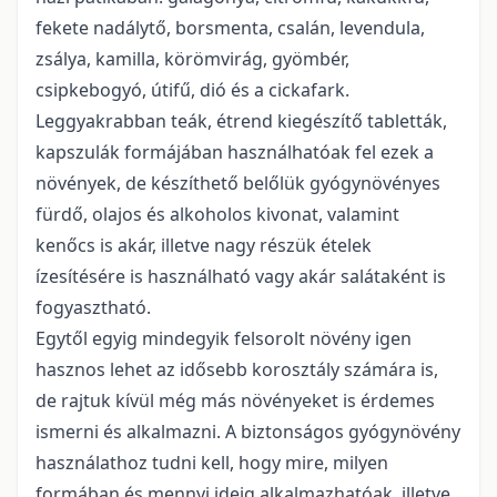
fekete nadálytő, borsmenta, csalán, levendula,
zsálya, kamilla, körömvirág, gyömbér,
csipkebogyó, útifű, dió és a cickafark.
Leggyakrabban teák, étrend kiegészítő tabletták,
kapszulák formájában használhatóak fel ezek a
növények, de készíthető belőlük gyógynövényes
fürdő, olajos és alkoholos kivonat, valamint
kenőcs is akár, illetve nagy részük ételek
ízesítésére is használható vagy akár salátaként is
fogyasztható.
Egytől egyig mindegyik felsorolt növény igen
hasznos lehet az idősebb korosztály számára is,
de rajtuk kívül még más növényeket is érdemes
ismerni és alkalmazni. A biztonságos gyógynövény
használathoz tudni kell, hogy mire, milyen
formában és mennyi ideig alkalmazhatóak, illetve,