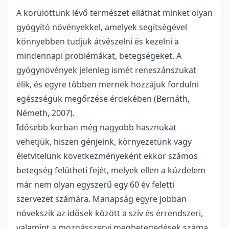
A körülöttünk lévő természet elláthat minket olyan
gyógyító növényekkel, amelyek segítségével
könnyebben tudjuk átvészelni és kezelni a
mindennapi problémákat, betegségeket. A
gyógynövények jelenleg ismét reneszánszukat
élik, és egyre többen mernek hozzájuk fordulni
egészségük megőrzése érdekében (Bernáth,
Németh, 2007).
Idősebb korban még nagyobb hasznukat
vehetjük, hiszen génjeink, környezetünk vagy
életvitelünk következményeként ekkor számos
betegség felütheti fejét, melyek ellen a küzdelem
már nem olyan egyszerű egy 60 év feletti
szervezet számára. Manapság egyre jobban
növekszik az idősek között a szív és érrendszeri,
valamint a mozgásszervi megbetegedések száma,