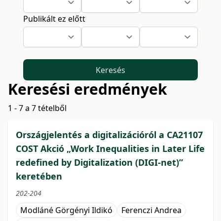
Publikált ez előtt
Keresés
Keresési eredmények
1 - 7 a 7 tételből
Országjelentés a digitalizációról a CA21107
COST Akció „Work Inequalities in Later Life
redefined by Digitalization (DIGI-net)”
keretében
202-204
Modláné Görgényi Ildikó
Ferenczi Andrea