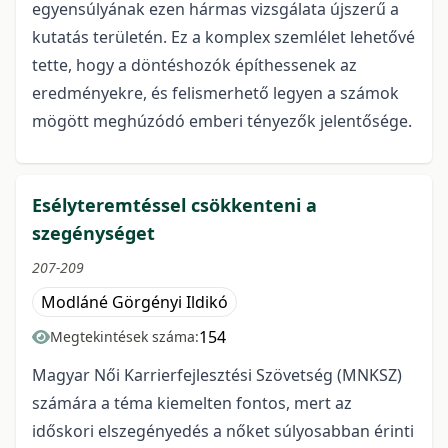
egyensúlyának ezen hármas vizsgálata újszerű a
kutatás területén. Ez a komplex szemlélet lehetővé
tette, hogy a döntéshozók építhessenek az
eredményekre, és felismerhető legyen a számok
mögött meghúzódó emberi tényezők jelentősége.
Esélyteremtéssel csökkenteni a
szegénységet
207-209
Modláné Görgényi Ildikó
154
Megtekintések száma:
Magyar Női Karrierfejlesztési Szövetség (MNKSZ)
számára a téma kiemelten fontos, mert az
időskori elszegényedés a nőket súlyosabban érinti