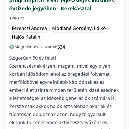
programjai az ENSZ egészséges idősödés
évtizede jegyében - Kerekasztal
139-141
Ferenczi Andrea
Modláné Görgényi Ildikó
Hajós Katalin
334
Megtekintések száma:
Szigorúan 60 év felett
Szerencsésnek érzem magam, mivel egy olyan
korban idősödöm, ahol az öregedési folyamat
mérföldkövei egyre inkább kitolódnak és az
emberi élet szinte minden területén kiszélesednek
a lehetőségek az idősebb generációk számára is.
Persze csak akkor, ha ők ezt valóban akarják és
tudatosan dolgoznak azon, hogy felgyorsult
életünk történéseiben aktív résztvevőként és