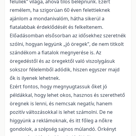
felüliek” világa, ahová tilos belépnünk. Ezért
remélem, ha szigorúan 60 éven felettieknek
ajánlom a mondanivalóm, hátha sikerül a
fiatalabbak érdeklődését és felkeltenem.
Előadásomban elsősorban az idősekhez szeretnék
szólni, hogyan legyünk „jó öregek”, de nem titkolt
szándékom a fiatalok megnyerése is. Az
öregedéstől és az öregektől való viszolygásuk
sokszor félelemből adódik, hiszen egyszer majd
ők is ilyenek lehetnek.
Ezért fontos, hogy megnyugtassuk őket jó
példákkal, hogy lehet okos, hasznos és szerethető
öregnek is lenni, és nemcsak negatív, hanem
pozitív változásokkal is lehet számolni. De ne
higgyünk a reklámoknak, és itt főleg a nőkre
gondolok, a szépség sajnos múlandó. Örkényt