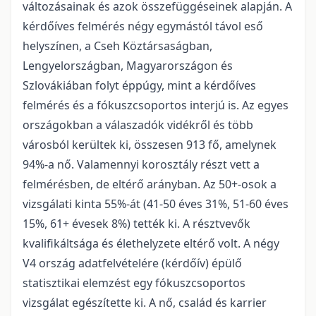
változásainak és azok összefüggéseinek alapján. A
kérdőíves felmérés négy egymástól távol eső
helyszínen, a Cseh Köztársaságban,
Lengyelországban, Magyarországon és
Szlovákiában folyt éppúgy, mint a kérdőíves
felmérés és a fókuszcsoportos interjú is. Az egyes
országokban a válaszadók vidékről és több
városból kerültek ki, összesen 913 fő, amelynek
94%-a nő. Valamennyi korosztály részt vett a
felmérésben, de eltérő arányban. Az 50+-osok a
vizsgálati kinta 55%-át (41-50 éves 31%, 51-60 éves
15%, 61+ évesek 8%) tették ki. A résztvevők
kvalifikáltsága és élethelyzete eltérő volt. A négy
V4 ország adatfelvételére (kérdőív) épülő
statisztikai elemzést egy fókuszcsoportos
vizsgálat egészítette ki. A nő, család és karrier