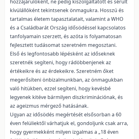
hozzájárulóként, ne pedig kiszolgáltatott és sérült
kívülállóként tekintsenek önmagukra. Hosszú és
tartalmas életem tapasztalatait, valamint a WHO
és a Családbarát Ország idősödéssel kapcsolatos
tanfolyamain szerzett, és azóta is folyamatosan
fejlesztett tudásomat szeretném megosztani.
Első és legfontosabb lépésként az időseknek
szeretnék segíteni, hogy rádöbbenjenek az
értékeikre és az érdekeikre. Szeretném őket
megerősíteni önbizalmunkban, az önmagukban
való hitükben, ezzel segíteni, hogy kevésbé
legyenek kitéve bármilyen diszkriminációnak, és
az ageizmus mérgező hatásának.
Ugyan az idősödés megértését elsősorban a 60
éven felüliektől várhatjuk el, gondoljunk csak arra,
hogy gyermekként milyen izgalmas a „18 éven