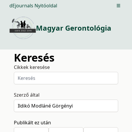
dEjournals Nyitóoldal
Open m
Magyar Gerontológia
Keresés
Cikkek keresése
Szerző által
Publikált ez után