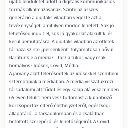
újabb lendületet adott a digitális kommunikációs
formák alkalmazásának. Szinte az összes
generáció a digitális világban végezte azt a
tevékenységét, amit ilyen módon lehetett. Sok jó
lehetőség indult el, sok jó gyakorlat alakult ki és
kerül bemutatásra. A digitális világban az ötletek
tárháza szinte „percenként” folyamatosan bővül.
Barátunk-e a média? - Torz a tükör, vagy csak
homályos? Idősek, Covid, Média.
A járvány alatt felerősödtek az idősekkel szembeni
sztereotípiák a médiában. A média visszatükrözi
társadalomi attitűdöt és egy kalap alá vesz minden
65 éven felülit: nem vesz tudomást a különböző
korcsoportok eltérő élethelyzetéről, egészségi
állapotáról, a társadalomban és a családban
betöltött szerepéről és lehetőségeiről. A Covid