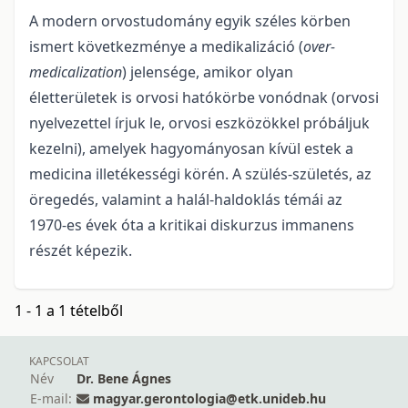
A modern orvostudomány egyik széles körben
ismert következménye a medikalizáció (
over-
medicalization
) jelensége, amikor olyan
életterületek is orvosi hatókörbe vonódnak (orvosi
nyelvezettel írjuk le, orvosi eszközökkel próbáljuk
kezelni), amelyek hagyományosan kívül estek a
medicina illetékességi körén. A szülés-születés, az
öregedés, valamint a halál-haldoklás témái az
1970-es évek óta a kritikai diskurzus immanens
részét képezik.
1 - 1 a 1 tételből
KAPCSOLAT
Név
Dr. Bene Ágnes
E-mail:
magyar.gerontologia@etk.unideb.hu