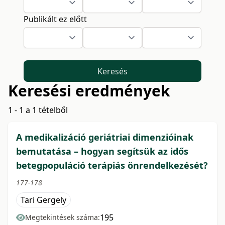
Publikált ez előtt
Keresés
Keresési eredmények
1 - 1 a 1 tételből
A medikalizáció geriátriai dimenzióinak
bemutatása – hogyan segítsük az idős
betegpopuláció terápiás önrendelkezését?
177-178
Tari Gergely
195
Megtekintések száma: