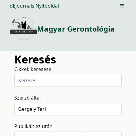
dEjournals Nyitóoldal
Open m
Magyar Gerontológia
Keresés
Cikkek keresése
Szerző által
Publikált ez után