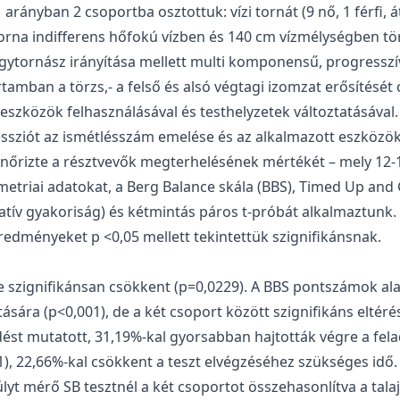
rányban 2 csoportba osztottuk: vízi tornát (9 nő, 1 férfi, át
 torna indifferens hőfokú vízben és 140 cm vízmélységben tö
gytornász irányítása mellett multi komponensű, progresszí
tamban a törzs,- a felső és alsó végtagi izomzat erősítését 
eszközök felhasználásával és testhelyzetek változtatásával.
ziót az ismétlésszám emelése és az alkalmazott eszközök (in
nőrizte a résztvevők megterhelésének mértékét – mely 12-14
riai adatokat, a Berg Balance skála (BBS), Timed Up and G
elatív gyakoriság) és kétmintás páros t-próbát alkalmaztunk.
redményeket p <0,05 mellett tekintettük szignifikánsnak.
 szignifikánsan csökkent (p=0,0229). A BBS pontszámok alapj
ására (p<0,001), de a két csoport között szignifikáns eltér
dést mutatott, 31,19%-kal gyorsabban hajtották végre a fela
1), 22,66%-kal csökkent a teszt elvégzéséhez szükséges idő
úlyt mérő SB tesztnél a két csoportot összehasonlítva a tal