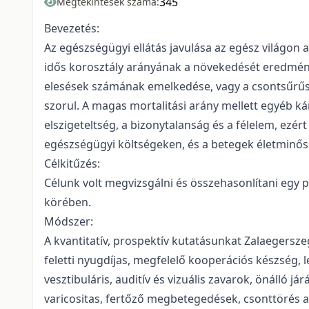
345
Megtekintések száma:
Bevezetés:
Az egészségügyi ellátás javulása az egész világo
idős korosztály arányának a növekedését eredménye
elesések számának emelkedése, vagy a csontsűrűség
szorul. A magas mortalitási arány mellett egyéb ká
elszigeteltség, a bizonytalanság és a félelem, ez
egészségügyi költségeken, és a betegek életminős
Célkitűzés:
Célunk volt megvizsgálni és összehasonlítani egy
körében.
Módszer:
A kvantitatív, prospektív kutatásunkat Zalaegersze
feletti nyugdíjas, megfelelő kooperációs készség, le
vesztibuláris, auditív és vizuális zavarok, önálló já
varicositas, fertőző megbetegedések, csonttörés az