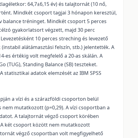
lagéletkor: 64,7±6,15 év) és talajtornát (10 nő,
rtént. Mindkét csoport tagjai 3 hónapon keresztül,
v balance tréninget. Mindkét csoport 5 perces
célzó gyakorlatsort végzett, majd 30 perc
 Levezetésként 10 perces streching és levezető
stabil alátámasztási felszín, stb.) jelentették. A
-es értékig volt megfelelő a 20-as skálán. A
o (TUG), Standing Balance (SB) teszteket.
 A statisztikai adatok elemzését az IBM SPSS
án a vízi és a szárazföldi csoporton belül
és nem mutatkozott (p=0,29). A vízi csoportban a
datot. A talajtornát végző csoport körében
. A két csoport között nem mutatkozott
ajtornát végző csoportban volt megfigyelhető