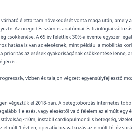
n a várható élettartam növekedését vonta maga után, amely
zte. Az öregedés számos anatómiai és fiziológiai változáss
 csökkenése. A 65 év felettiek 30%-a évente egyszer legalá
ros hatása is van az elesésnek, mint például a mobilitás ko
ért a prioritás az esések gyakoriságának csökkentése lenn
égén is.
 progresszív, vízben és talajon végzett egyensúlyfejlesztő
gen végeztük el 2018-ban. A betegtoborzás internetes toborz
galább 1 elesés, vagy eleséstől való félelem az elmúlt egy év
rástávolság <10m, instabil cardiopulmonális betegség, vizelet 
 elmúlt 1 évben, operatív beavatkozás az elmúlt fél év sor