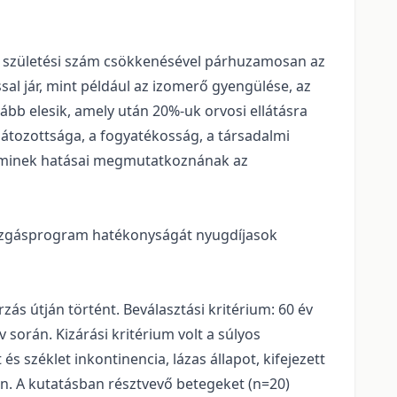
 a születési szám csökkenésével párhuzamosan az
al jár, mint például az izomerő gyengülése, az
bb elesik, amely után 20%-uk orvosi ellátásra
rlátozottsága, a fogyatékosság, a társadalmi
e, aminek hatásai megmutatkoznának az
 mozgásprogram hatékonyságát nyugdíjasok
ás útján történt. Beválasztási kritérium: 60 év
 során. Kizárási kritérium volt a súlyos
és széklet inkontinencia, lázas állapot, kifejezett
án. A kutatásban résztvevő betegeket (n=20)