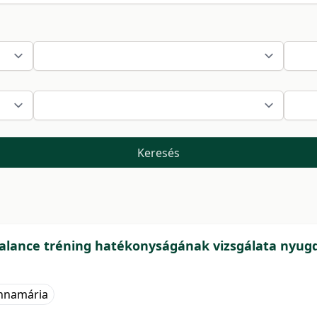
Keresés
alance tréning hatékonyságának vizsgálata nyug
nnamária