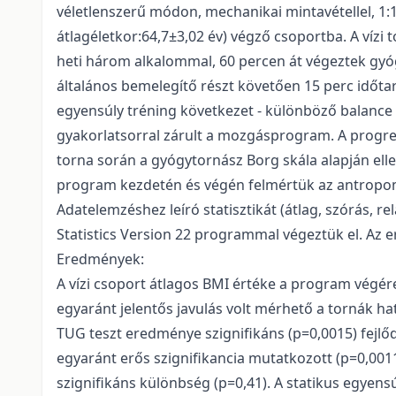
véletlenszerű módon, mechanikai mintavétellel, 1:1 a
átlagéletkor:64,7±3,02 év) végző csoportba. A vízi
heti három alkalommal, 60 percen át végeztek gyó
általános bemelegítő részt követően 15 perc időtar
egyensúly tréning következet - különböző balance 
gyakorlatsorral zárult a mozgásprogram. A progress
torna során a gyógytornász Borg skála alapján elle
program kezdetén és végén felmértük az antropomet
Adatelemzéshez leíró statisztikát (átlag, szórás, r
Statistics Version 22 programmal végeztük el. Az e
Eredmények:
A vízi csoport átlagos BMI értéke a program végére
egyaránt jelentős javulás volt mérhető a tornák hat
TUG teszt eredménye szignifikáns (p=0,0015) fejlő
egyaránt erős szignifikancia mutatkozott (p=0,001
szignifikáns különbség (p=0,41). A statikus egyens