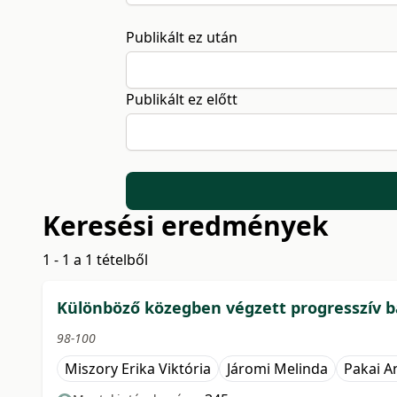
Publikált ez után
Publikált ez előtt
Keresési eredmények
1 - 1 a 1 tételből
Különböző közegben végzett progresszív b
98-100
Miszory Erika Viktória
Járomi Melinda
Pakai A