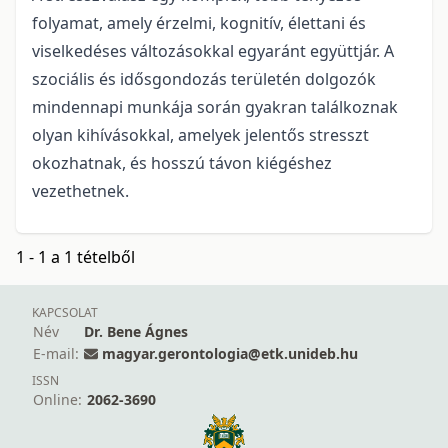
folyamat, amely érzelmi, kognitív, élettani és
viselkedéses változásokkal egyaránt együttjár. A
szociális és idősgondozás területén dolgozók
mindennapi munkája során gyakran találkoznak
olyan kihívásokkal, amelyek jelentős stresszt
okozhatnak, és hosszú távon kiégéshez
vezethetnek.
1 - 1 a 1 tételből
KAPCSOLAT
Név
Dr. Bene Ágnes
E-mail:
magyar.gerontologia@etk.unideb.hu
ISSN
Online:
2062-3690