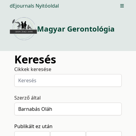
dEjournals Nyitóoldal
Open m
Magyar Gerontológia
Keresés
Cikkek keresése
Szerző által
Publikált ez után