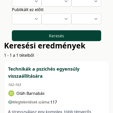
Publikált ez előtt
Keresés
Keresési eredmények
1 - 1 a 1 tételből
Technikák a pszichés egyensúly
visszaállítására
162-163
Oláh Barnabás
117
Megtekintések száma:
A stresszválasz egy komplex, több tényezős