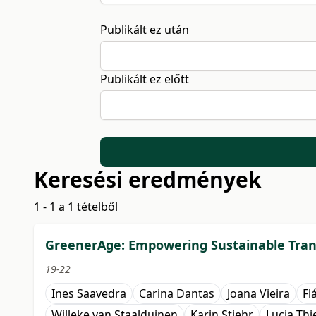
Publikált ez után
Publikált ez előtt
Keresési eredmények
1 - 1 a 1 tételből
GreenerAge: Empowering Sustainable Trans
19-22
Ines Saavedra
Carina Dantas
Joana Vieira
Fl
Willeke van Staalduinen
Karin Stiehr
Lucia Th