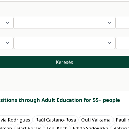
Keresés
itions through Adult Education for 55+ people
ávia Rodrigues
Raúl Castano-Rosa
Outi Valkama
Paulii
ielman
Bart Borsje
Leni Koch
Edyta Sadowska
Patrici