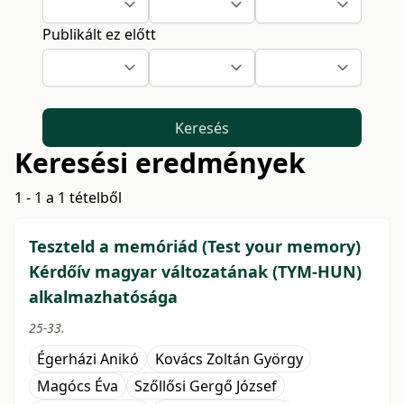
Publikált ez előtt
Keresés
Keresési eredmények
1 - 1 a 1 tételből
Teszteld a memóriád (Test your memory)
Kérdőív magyar változatának (TYM-HUN)
alkalmazhatósága
25-33.
Égerházi Anikó
Kovács Zoltán György
Magócs Éva
Szőllősi Gergő József