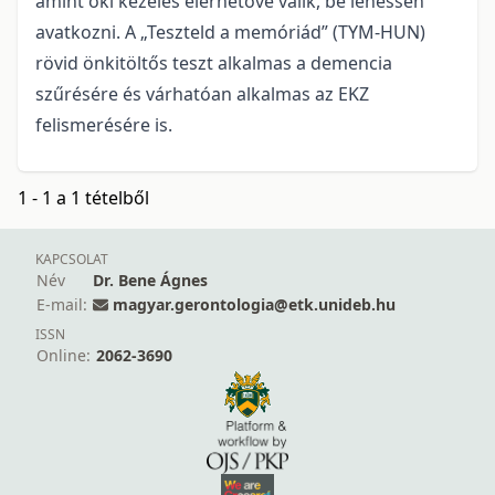
amint oki kezelés elérhetővé válik, be lehessen
avatkozni. A „Teszteld a memóriád” (TYM-HUN)
rövid önkitöltős teszt alkalmas a demencia
szűrésére és várhatóan alkalmas az EKZ
felismerésére is.
1 - 1 a 1 tételből
KAPCSOLAT
Név
Dr. Bene Ágnes
E-mail:
magyar.gerontologia@etk.unideb.hu
ISSN
Online:
2062-3690