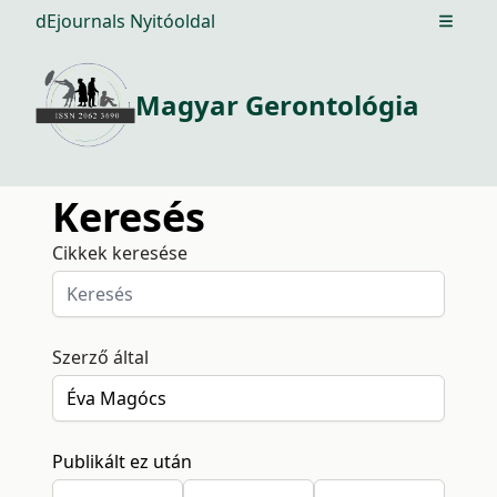
dEjournals Nyitóoldal
Open m
Magyar Gerontológia
Keresés
Cikkek keresése
Szerző által
Publikált ez után