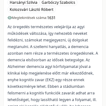
Harsányi Szilvia
Garbóczy Szabolcs
Kolozsvári László Róbert
1631
Megtekintések száma:
Az öregedés természetes velejárója az agyi
működések változása, így nehezebb neveket
felidézni, számokat megjegyezni, új dolgokat
megtanulni. A szellemi hanyatlás, a demencia
azonban nem része a természetes öregedésnek. A
demencia elsősorban az idősek betegsége. Az
Alzheimer demencia agyi kórfolyamatai jóval a
klinikai kép megjelenése előtt már elkezdődnek,
enyhe kognitív zavar (EKZ) egy része ennek
következménye lehet. Ebben a stádiumban
felismerni a kognitív funkciók zavarát adhat arra
lehetőséget, hogy lassítható legyen a folyamat, ill.