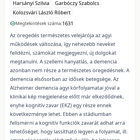
Harsányi Szilvia
Garbóczy Szabolcs
Kolozsvári László Róbert
1631
Megtekintések száma:
Az öregedés természetes velejárója az agyi
működések változása, így nehezebb neveket
felidézni, számokat megjegyezni, új dolgokat
megtanulni. A szellemi hanyatlás, a demencia
azonban nem része a természetes öregedésnek. A
demencia elsősorban az idősek betegsége. Az
Alzheimer demencia agyi kórfolyamatai jóval a
klinikai kép megjelenése előtt már elkezdődnek,
enyhe kognitív zavar (EKZ) egy része ennek
következménye lehet. Ebben a stádiumban
felismerni a kognitív funkciók zavarát adhat arra
lehetőséget, hogy lassítható legyen a folyamat, ill.