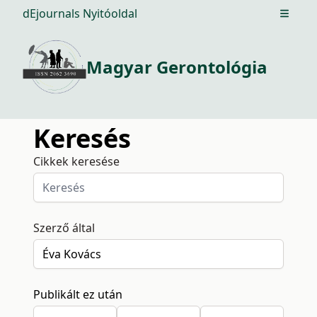
dEjournals Nyitóoldal
Open m
Magyar Gerontológia
Keresés
Cikkek keresése
Szerző által
Publikált ez után