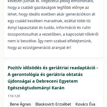
kevesen jutnak el. Végezetül pedig elmondható,
hogy a családi gazdaságok legfőbb előnye az
lehet, hogy ideális esetben akár generációkon át
egy család kezében maradnak, ezáltal több tíz
évnyi tapasztalat és tudás, információ és rutin
összpontosulhat a vezetőben, a kapcsolati tőkéről
nem is beszélve. Így nem szabad elfelejtenünk,
hogy az ezüstgeneráció aranyat ér!
Pozitív idősödés és geriátriai readaptáció -
A gerontológia és geriátria oktatás
újdonságai a Debreceni Egyetem
Egészségtudományi Karán
116-120
Bene Ágnes
Blaskovich Erzsébet
Kovács Éva