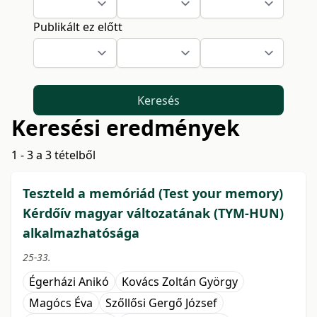
Publikált ez előtt
Keresés
Keresési eredmények
1 - 3 a 3 tételből
Teszteld a memóriád (Test your memory)
Kérdőív magyar változatának (TYM-HUN)
alkalmazhatósága
25-33.
Égerházi Anikó
Kovács Zoltán György
Magócs Éva
Szőllősi Gergő József