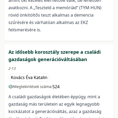
amint oki kezelés elérhetővé válik, be lehessen
avatkozni. A „Teszteld a memóriád” (TYM-HUN)
rövid önkitöltős teszt alkalmas a demencia
szűrésére és várhatóan alkalmas az EKZ
felismerésére is.
Az idősebb korosztály szerepe a családi
gazdaságok generációváltásában
2-13
Kovács Éva Katalin
524
Megtekintések száma:
A családi gazdaságok életében éppúgy, mint a
gazdaság más területein az egyik legnagyobb
kockázatot a generációváltás, azaz a gazdaság