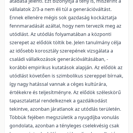
átadása jelenti. Ezt bizonyítja a tény is, miszerint a
vállalatok 2/3-a nem éli túl a generációváltást.
Ennek ellenére mégis sok gazdaság kockáztatja
fennmaradását azáltal, hogy nem tervezik meg az
utódlást. Az utódlás folyamatában a központi
szerepet az elődök töltik be. Jelen tanulmány célja
az idősebb korosztály szerepének vizsgálata a
családi vállalkozások generációváltásában, -
korábbi empirikus kutatások alapján. Az elődök az
utódlást követően is szimbolikus szereppel bírnak,
így nagy hatással vannak a céges kultúrára,
értékekre és teljesítményre. Az elődök széleskörű
tapasztalattal rendelkeznek a gazdálkodást
tekintve, azonban járatlanok az utódlás területén.
Többük fejében megszületik a nyugdíjba vonulás
gondolata, azonban a tényleges cselekvésig csak