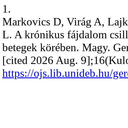
1.
Markovics D, Virág A, Lajk
L. A krónikus fájdalom csill
betegek körében. Magy. Gero
[cited 2026 Aug. 9];16(Kul
https://ojs.lib.unideb.hu/ge