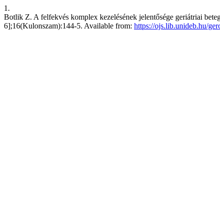
1.
Botlik Z. A felfekvés komplex kezelésének jelentősége geriátriai bete
6];16(Kulonszam):144-5. Available from:
https://ojs.lib.unideb.hu/ge