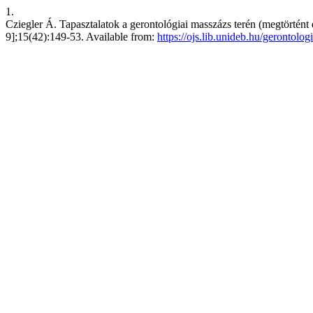
1.
Cziegler Á. Tapasztalatok a gerontológiai masszázs terén (megtörtént 
9];15(42):149-53. Available from:
https://ojs.lib.unideb.hu/gerontolog