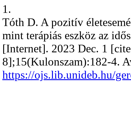
1.
Tóth D. A pozitív életesemén
mint terápiás eszköz az idő
[Internet]. 2023 Dec. 1 [ci
8];15(Kulonszam):182-4. Av
https://ojs.lib.unideb.hu/ge