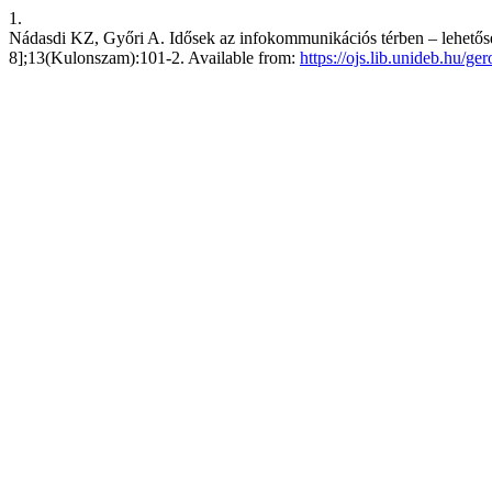
1.
Nádasdi KZ, Győri A. Idősek az infokommunikációs térben – lehetősé
8];13(Kulonszam):101-2. Available from:
https://ojs.lib.unideb.hu/ge