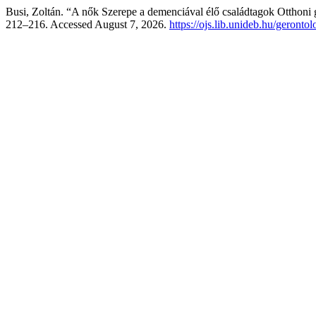
Busi, Zoltán. “A nők Szerepe a demenciával élő családtagok Otthon
212–216. Accessed August 7, 2026.
https://ojs.lib.unideb.hu/geronto