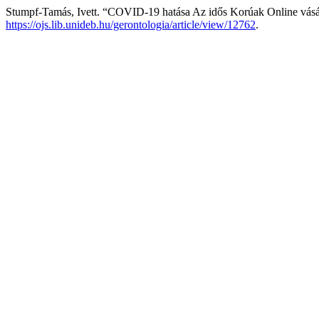
Stumpf-Tamás, Ivett. “COVID-19 hatása Az idős Korúak Online vásárlá
https://ojs.lib.unideb.hu/gerontologia/article/view/12762
.