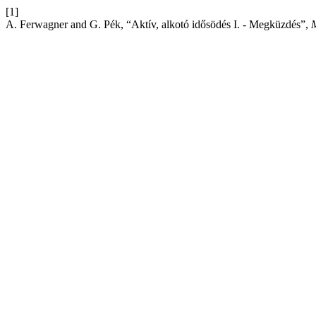
[1]
A. Ferwagner and G. Pék, “Aktív, alkotó idősödés I. - Megküzdés”,
M