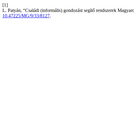
[1]
L. Patyán, “Családi (informális) gondozást segítő rendszerek Magya
10.47225/MG/9/33/8127
.