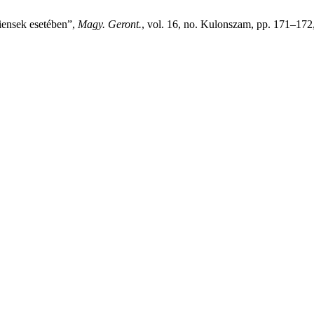
iensek esetében”,
Magy. Geront.
, vol. 16, no. Kulonszam, pp. 171–172