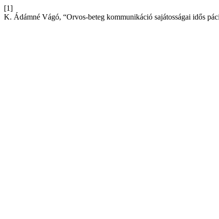
[1]
K. Ádámné Vágó, “Orvos-beteg kommunikáció sajátosságai idős pác