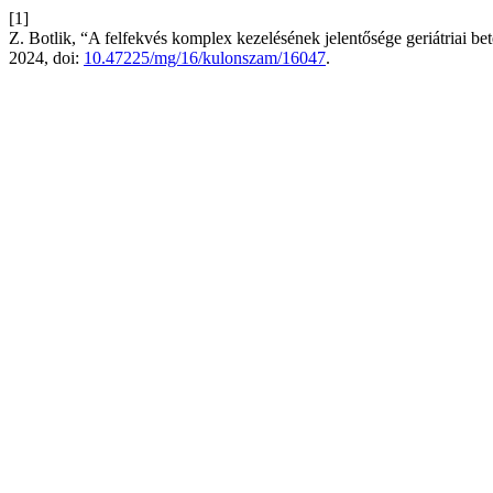
[1]
Z. Botlik, “A felfekvés komplex kezelésének jelentősége geriátriai be
2024, doi:
10.47225/mg/16/kulonszam/16047
.