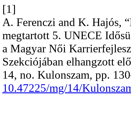
[1]
A. Ferenczi and K. Hajós,
megtartott 5. UNECE Idősü
a Magyar Női Karrierfejle
Szekciójában elhangzott el
14, no. Kulonszam, pp. 130
10.47225/mg/14/Kulonsza