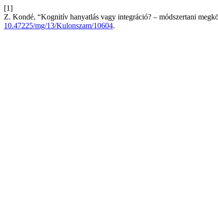
[1]
Z. Kondé, “Kognitív hanyatlás vagy integráció? – módszertani megkö
10.47225/mg/13/Kulonszam/10604
.