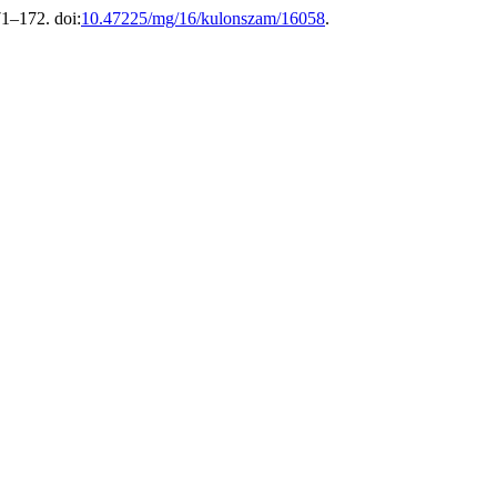
1–172. doi:
10.47225/mg/16/kulonszam/16058
.