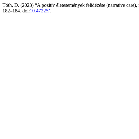
Tóth, D. (2023) “A pozitív életesemények felidézése (narrative care), 
182–184. doi:
10.47225/
.