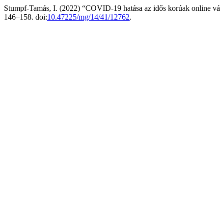
Stumpf-Tamás, I. (2022) “COVID-19 hatása az idős korúak online vásá
146–158. doi:
10.47225/mg/14/41/12762
.