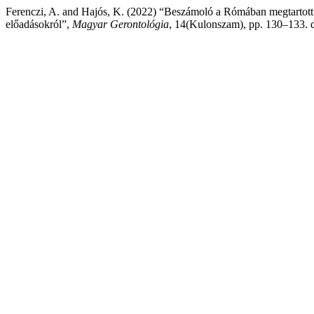
Ferenczi, A. and Hajós, K. (2022) “Beszámoló a Rómában megtartot
előadásokról”,
Magyar Gerontológia
, 14(Kulonszam), pp. 130–133. d