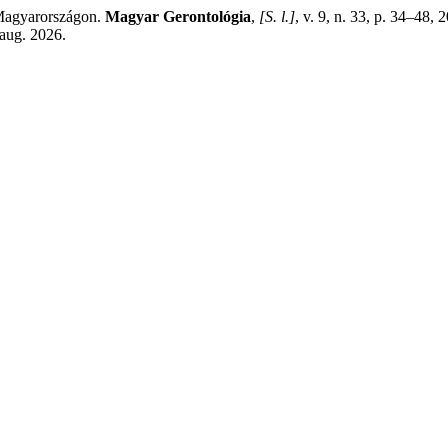
 Magyarországon.
Magyar Gerontológia
,
[S. l.]
, v. 9, n. 33, p. 34–48,
 aug. 2026.