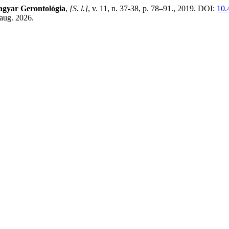
gyar Gerontológia
,
[S. l.]
, v. 11, n. 37-38, p. 78–91., 2019. DOI:
10.
 aug. 2026.