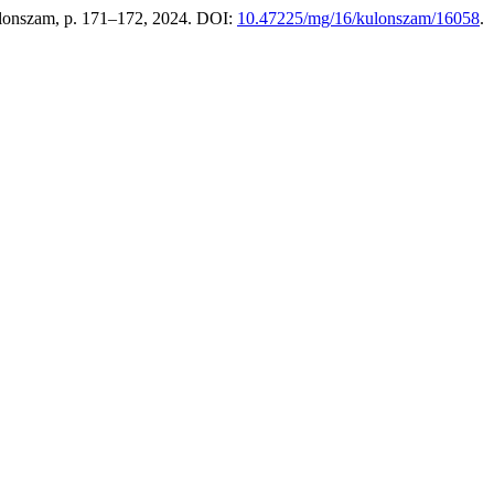
Kulonszam, p. 171–172, 2024. DOI:
10.47225/mg/16/kulonszam/16058
.