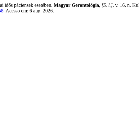
 idős páciensek esetében.
Magyar Gerontológia
,
[S. l.]
, v. 16, n. 
58
. Acesso em: 6 aug. 2026.