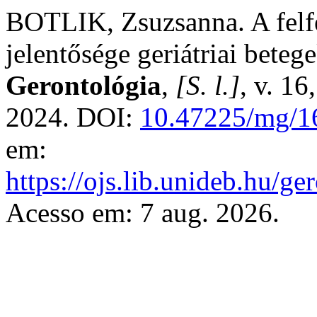
BOTLIK, Zsuzsanna. A felf
jelentősége geriátriai beteg
Gerontológia
,
[S. l.]
, v. 1
2024. DOI:
10.47225/mg/1
em:
https://ojs.lib.unideb.hu/ge
Acesso em: 7 aug. 2026.