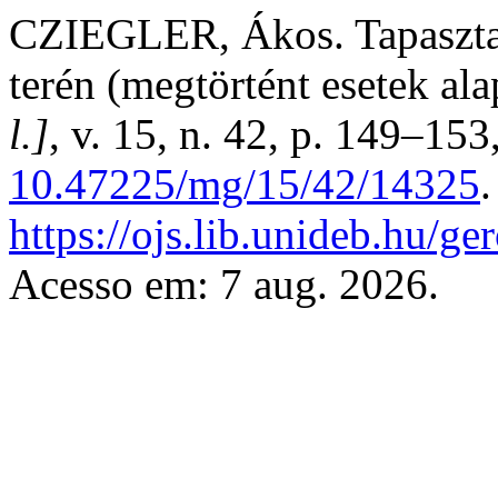
CZIEGLER, Ákos. Tapasztal
terén (megtörtént esetek ala
l.]
, v. 15, n. 42, p. 149–15
10.47225/mg/15/42/14325
https://ojs.lib.unideb.hu/ge
Acesso em: 7 aug. 2026.