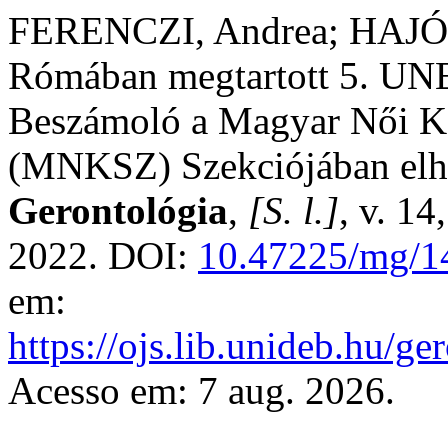
FERENCZI, Andrea; HAJÓS,
Rómában megtartott 5. UNE
Beszámoló a Magyar Női Kar
(MNKSZ) Szekciójában elha
Gerontológia
,
[S. l.]
, v. 1
2022. DOI:
10.47225/mg/1
em:
https://ojs.lib.unideb.hu/ge
Acesso em: 7 aug. 2026.