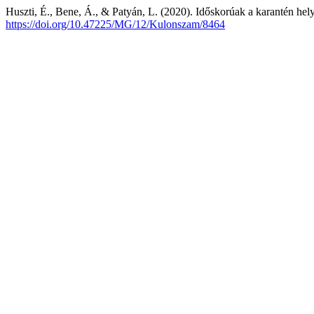
Huszti, É., Bene, Á., & Patyán, L. (2020). Időskorúak a karantén hel
https://doi.org/10.47225/MG/12/Kulonszam/8464