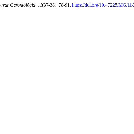
gyar Gerontológia
,
11
(37-38), 78-91.
https://doi.org/10.47225/MG/11