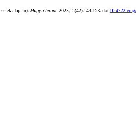
esetek alapján).
Magy. Geront.
2023;15(42):149-153. doi:
10.47225/mg