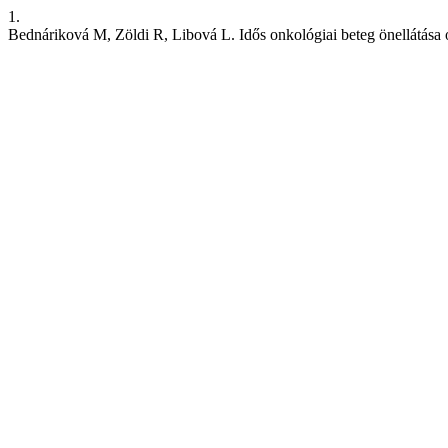
1.
Bednáriková M, Zöldi R, Libová L. Idős onkológiai beteg önellátása