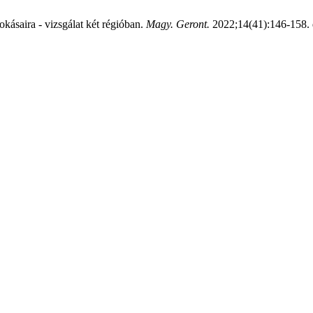
kásaira - vizsgálat két régióban.
Magy. Geront.
2022;14(41):146-158. 