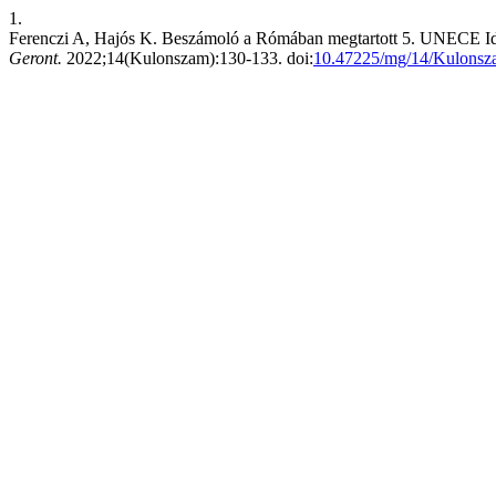
1.
Ferenczi A, Hajós K. Beszámoló a Rómában megtartott 5. UNECE Idő
Geront.
2022;14(Kulonszam):130-133. doi:
10.47225/mg/14/Kulonsz