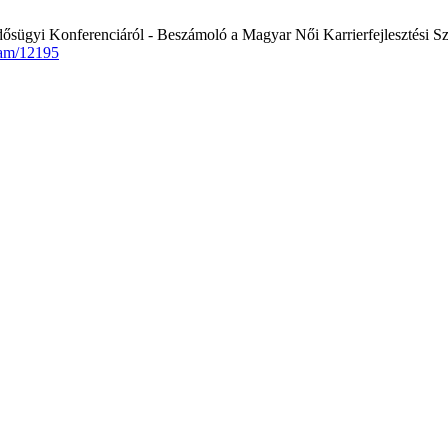
sügyi Konferenciáról - Beszámoló a Magyar Női Karrierfejlesztési 
am/12195