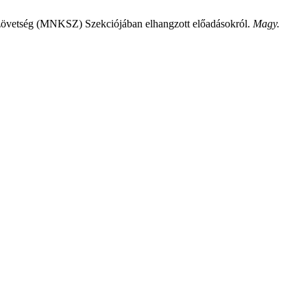
Szövetség (MNKSZ) Szekciójában elhangzott előadásokról.
Magy.