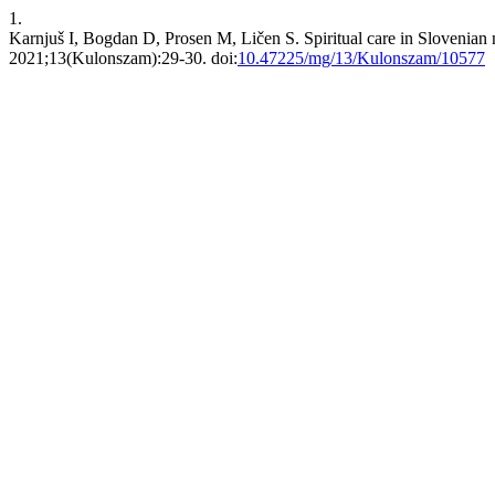
1.
Karnjuš I, Bogdan D, Prosen M, Ličen S. Spiritual care in Slovenian n
2021;13(Kulonszam):29-30. doi:
10.47225/mg/13/Kulonszam/10577