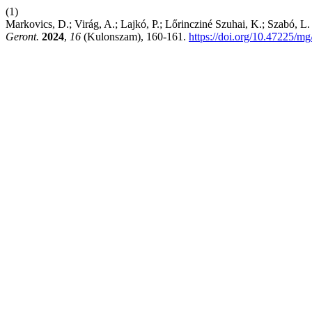
(1)
Markovics, D.; Virág, A.; Lajkó, P.; Lőrincziné Szuhai, K.; Szabó, L.
Geront.
2024
,
16
(Kulonszam), 160-161.
https://doi.org/10.47225/m