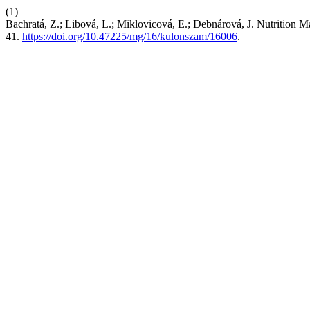
(1)
Bachratá, Z.; Libová, L.; Miklovicová, E.; Debnárová, J. Nutrition 
41.
https://doi.org/10.47225/mg/16/kulonszam/16006
.