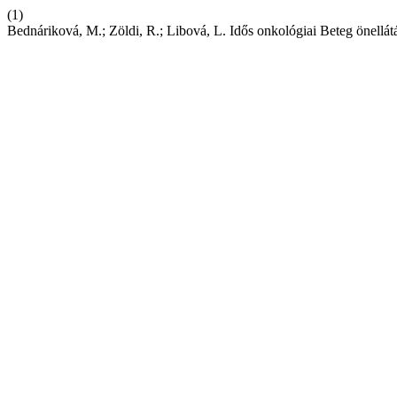
(1)
Bednáriková, M.; Zöldi, R.; Libová, L. Idős onkológiai Beteg önellá