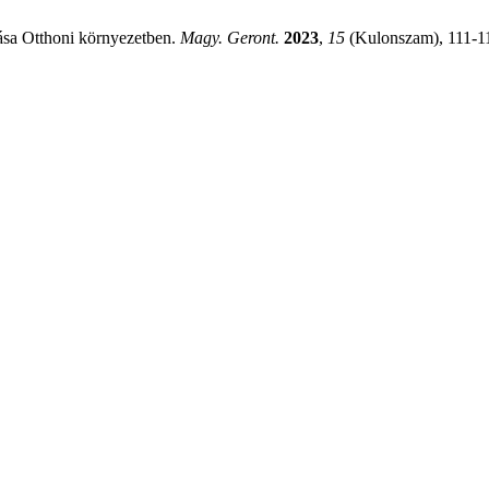
tása Otthoni környezetben.
Magy. Geront.
2023
,
15
(Kulonszam), 111-1