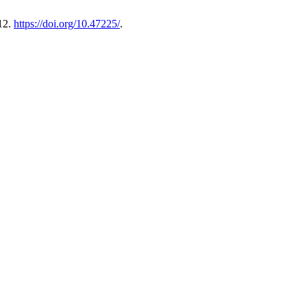
12.
https://doi.org/10.47225/
.