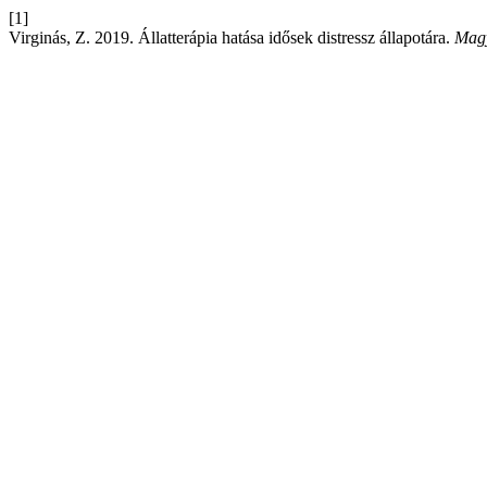
[1]
Virginás, Z. 2019. Állatterápia hatása idősek distressz állapotára.
Magy