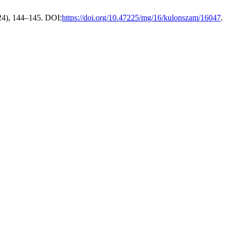
24), 144–145. DOI:
https://doi.org/10.47225/mg/16/kulonszam/16047
.